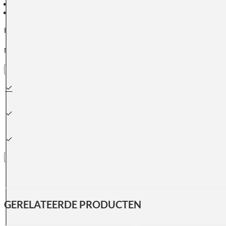
Antibacterieel: Ja
Model: Vrijstaand
Beschikbaar in diverse kleuren.
Neem contact met ons op voor de mogelijkheden.
Snelle
leveringen
Klanten beoordelen ons met
een 9.3
Groot assortiment
uit voorraad leverbaar
GERELATEERDE PRODUCTEN