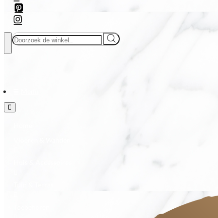
Doorzoek
de
winkel..
Menu
Home
Vloeren & Wanden
Huis & Accessoires
Tuin & Terras
Toebehoren