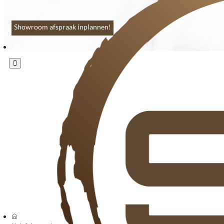
Contact
Showroom afspraak inplannen!
Menu
Klanten beoordelen ons met 9.3
073 549 50 68
verkoop@sknatuursteen.nl
073 549 50 68
home