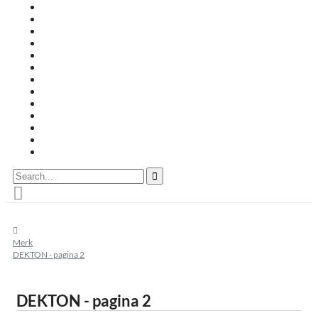
Travertin terrastegels
Zandsteen
Keramische terrastegels
Split & grind
Brievenbussen
Muurafdekkers
Tuinmeubelen
Buitenkeukens
Zwembadranden
Waalformaat
Restpartij tegels
Keramisch
Natuursteen
Search...
home
Merk
DEKTON - pagina 2
DEKTON - pagina 2