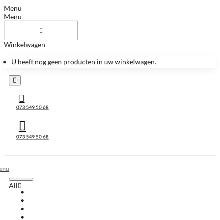
Menu
Menu
Winkelwagen
U heeft nog geen producten in uw winkelwagen.
073 549 50 68
073 549 50 68
All
All
Huis & Accessoires
Keukenbladen
Keukenbladen