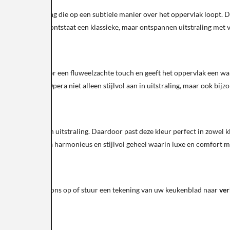
htgrijze adering die op een subtiele manier over het oppervlak loopt. Dez
erde combinatie ontstaat een klassieke, maar ontspannen uitstraling met ve
. Deze zorgt voor een fluweelzachte touch en geeft het oppervlak een war
ierdoor voelt Opera niet alleen stijlvol aan in uitstraling, maar ook bij
er ontspannen uitstraling. Daardoor past deze kleur perfect in zowel kla
n. Zo ontstaat een harmonieus en stijlvol geheel waarin luxe en comfort
eem contact met ons op of stuur een tekening van uw keukenblad naar
ver