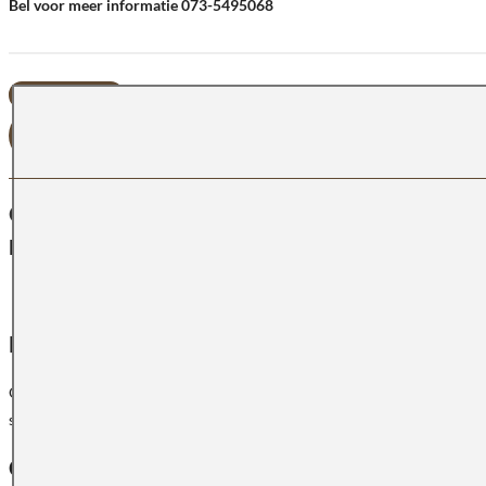
Bel voor meer informatie 073-5495068
OFFERTE AANVRAGEN
OMSCHRIJVING
Keukenblad Keramisch Opera
Elegante marmerlook geïnspireerd op Carrara
Opera is een verfijnde kleur die is geïnspireerd op het tijdloze Italiaa
stijlvolle basis voor uiteenlopende woonstijlen. Door de lichte en natuu
Crème-witte basis met verfijnde lichtgrijze aders