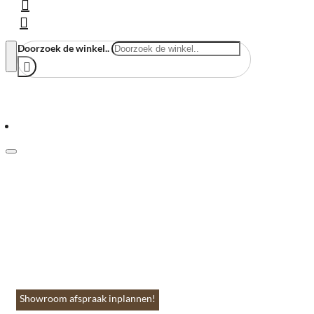
Doorzoek de winkel..
Menu
Home
Vloeren & Wanden
Huis & Accessoires
Tuin & Terras
Toebehoren
Contact
Showroom afspraak inplannen!