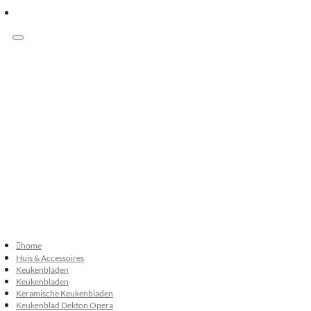
Menu
Klanten beoordelen ons met 9.3
073 549 50 68
verkoop@sknatuursteen.nl
073 549 50 68
home
Huis & Accessoires
Keukenbladen
Keukenbladen
Keramische Keukenbladen
Keukenblad Dekton Opera