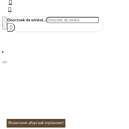
Doorzoek de winkel..
Menu
Home
Vloeren & Wanden
Huis & Accessoires
Tuin & Terras
Toebehoren
Contact
Showroom afspraak inplannen!