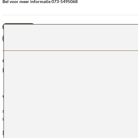
Bel voor meer informatie 073-5495068
OFFERTE AANVRAGEN
OMSCHRIJVING
Keukenblad Keramisch Moone
Warme witte kleur met een tijdloze uitstraling
Moone is een warme witte kleur die rust, licht en elegantie samenbrengt.
karakter is Moone een stijlvolle basis voor uiteenlopende interieurstijle
Licht en zachtheid in iedere ruimte