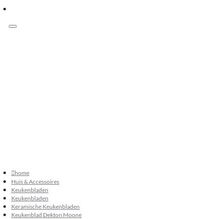
Menu
Klanten beoordelen ons met 9.3
073 549 50 68
verkoop@sknatuursteen.nl
073 549 50 68
home
Huis & Accessoires
Keukenbladen
Keukenbladen
Keramische Keukenbladen
Keukenblad Dekton Moone