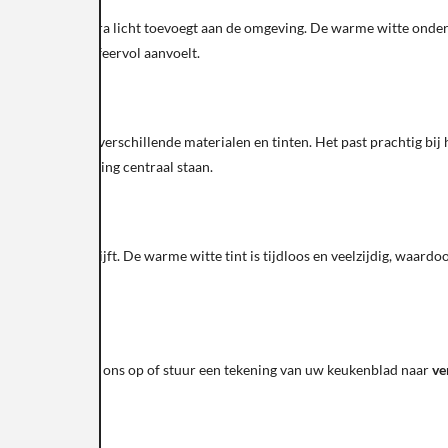
iele manier extra licht toevoegt aan de omgeving. De warme witte ondert
 zowel fris als sfeervol aanvoelt.
ombineren met verschillende materialen en tinten. Het past prachtig bij h
 lichte uitstraling centraal staan.
renlang mooi blijft. De warme witte tint is tijdloos en veelzijdig, waard
n recht komt.
Neem contact met ons op of stuur een tekening van uw keukenblad naar
ve