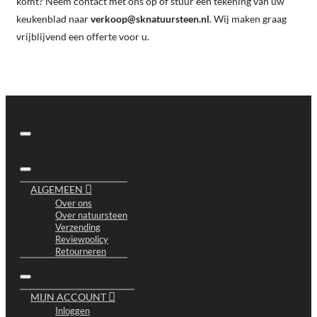
komt? Neem contact met ons op of stuur een tekening van uw
keukenblad naar
verkoop@sknatuursteen.nl
. Wij maken graag
vrijblijvend een offerte voor u.
ALGEMEEN
Over ons
Over natuursteen
Verzending
Reviewpolicy
Retourneren
MIJN ACCOUNT
Inloggen