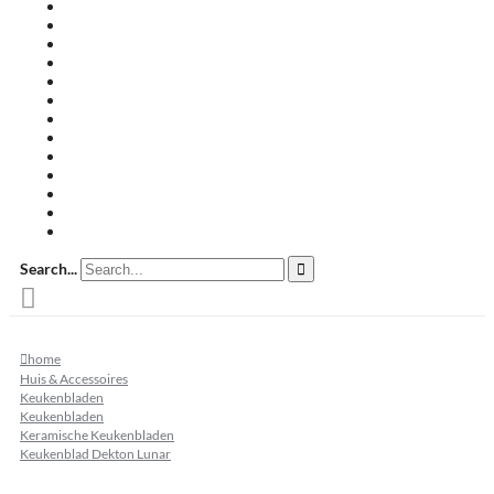
Travertin terrastegels
Zandsteen
Keramische terrastegels
Split & grind
Brievenbussen
Muurafdekkers
Tuinmeubelen
Buitenkeukens
Zwembadranden
Waalformaat
Restpartij tegels
Keramisch
Natuursteen
Search...
home
Huis & Accessoires
Keukenbladen
Keukenbladen
Keramische Keukenbladen
Keukenblad Dekton Lunar