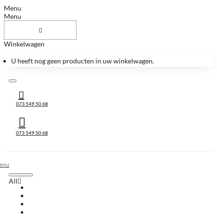
Menu
Menu
Winkelwagen
U heeft nog geen producten in uw winkelwagen.
073 549 50 68
073 549 50 68
All
All
Huis & Accessoires
Keukenbladen
Keukenbladen