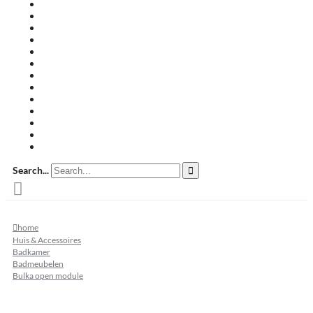
Travertin terrastegels
Zandsteen
Keramische terrastegels
Split & grind
Brievenbussen
Muurafdekkers
Tuinmeubelen
Buitenkeukens
Zwembadranden
Waalformaat
Restpartij tegels
Keramisch
Natuursteen
Search...
home
Huis & Accessoires
Badkamer
Badmeubelen
Bulka open module