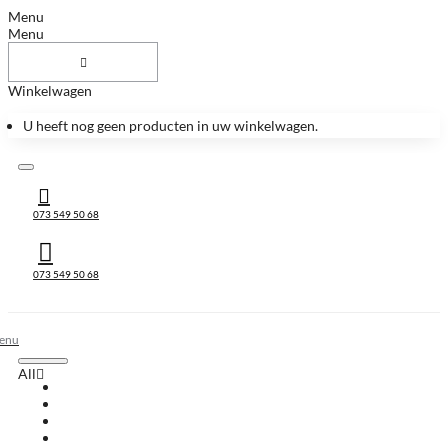
Menu
Menu
Winkelwagen
U heeft nog geen producten in uw winkelwagen.
073 549 50 68
073 549 50 68
All
All
Huis & Accessoires
Keukenbladen
Keukenbladen