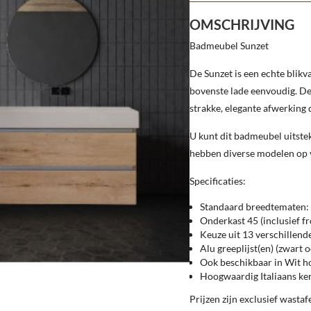
OMSCHRIJVING
Badmeubel Sunzet
De Sunzet is een echte blikv
bovenste lade eenvoudig. De
strakke, elegante afwerking d
U kunt dit badmeubel uitst
hebben diverse modelen op v
Specificaties:
Standaard breedtematen: 
Onderkast 45 (inclusief f
Keuze uit 13 verschillend
Alu greeplijst(en) (zwart o
Ook beschikbaar in Wit h
Hoogwaardig Italiaans ke
Prijzen zijn exclusief wastaf