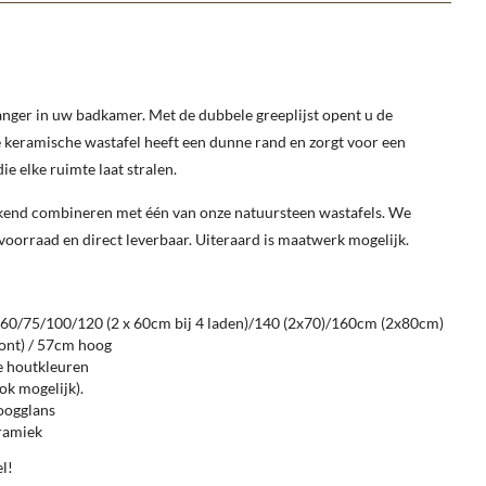
anger in uw badkamer. Met de dubbele greeplijst opent u de
 keramische wastafel heeft een dunne rand en zorgt voor een
ie elke ruimte laat stralen.
ekend combineren met één van onze natuursteen wastafels. We
oorraad en direct leverbaar. Uiteraard is maatwerk mogelijk.
60/75/100/120 (2 x 60cm bij 4 laden)/140 (2x70)/160cm (2x80cm)
ront) / 57cm hoog
e houtkleuren
ok mogelijk).
oogglans
ramiek
el!