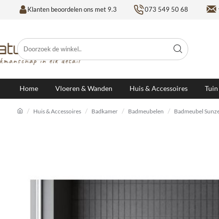
Klanten beoordelen ons met 9.3
073 549 50 68
Doorzoek
de
winkel..
Home
Vloeren & Wanden
Huis & Accessoires
Tuin
Huis & Accessoires
Badkamer
Badmeubelen
Badmeubel Sunze
h
o
m
e