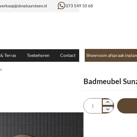
verkoop@sknatuursteen.nl
073 549 50 68
 & Terras
Toebehoren
Contact
Showroom afspraak inplan
t
Badmeubel Sun