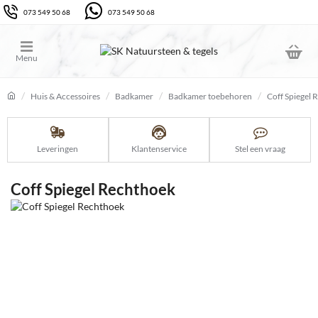
073 549 50 68
073 549 50 68
Huis & Accessoires
Badkamer
Badkamer toebehoren
Coff Spiegel 
home
Leveringen
Klantenservice
Stel een vraag
Coff Spiegel Rechthoek