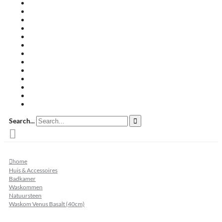
Travertin terrastegels
Zandsteen
Keramische terrastegels
Split & grind
Brievenbussen
Muurafdekkers
Tuinmeubelen
Buitenkeukens
Zwembadranden
Waalformaat
Restpartij tegels
Keramisch
Natuursteen
Search...
home
Huis & Accessoires
Badkamer
Waskommen
Natuursteen
Waskom Venus Basalt (40cm)