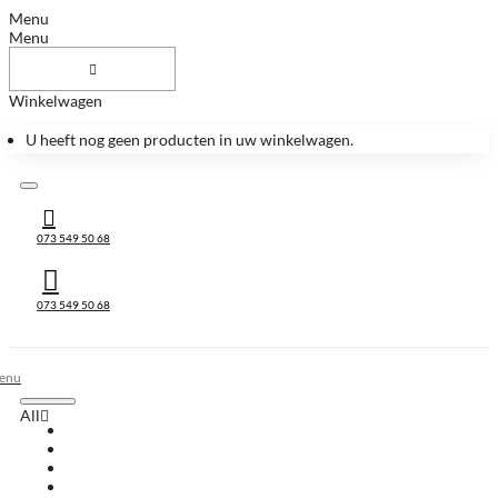
Menu
Menu
Winkelwagen
U heeft nog geen producten in uw winkelwagen.
073 549 50 68
073 549 50 68
All
All
Huis & Accessoires
Keukenbladen
Keukenbladen