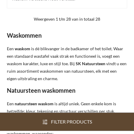
Weergeven 1 t/m 28 van in totaal 28
Waskommen
Een
waskom
is dé blikvanger in de badkamer of het toilet. Waar
een standaard wastafel vaak strak en functioneel is, voegt een
waskom karakter, luxe en stijl toe. Bij
SK Natuursteen
vindt u een
ruim assortiment waskommen van natuursteen, elk met een
eigen uitstraling en charme.
Natuursteen waskommen
Een
natuursteen waskom
is altijd uniek. Geen enkele kom is
hetzelfde: kleur, tekening en structuur verschillen per stuk.
Hierdoor krijgt uw badkamer een persoonlijke en exclusieve
FILTER PRODUCTS
uitstraling. Wij bieden verschillende soorten natuursteen
waskommen, waaronder: