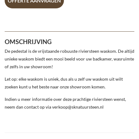
OFFERTE AANVRAGEN
OMSCHRIJVING
De pedestal is de vrijstaande robuuste riviersteen waskom. De altijd
unieke waskom biedt een mooi beeld voor uw badkamer, wasruimte
of zelfs in uw showroom!
Let op: elke waskom is uniek, dus als u zelf uw waskom uit wilt
zoeken kunt u het beste naar onze showroom komen.
Indien u meer informatie over deze prachtige riviersteen wenst,
neem dan contact op via verkoop@sknatuursteen.nl