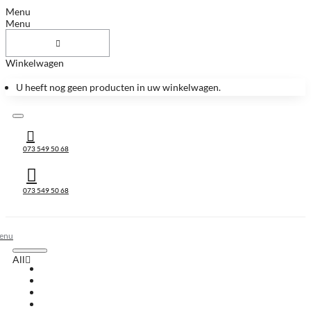
Menu
Menu
Winkelwagen
U heeft nog geen producten in uw winkelwagen.
073 549 50 68
073 549 50 68
All
All
Huis & Accessoires
Keukenbladen
Keukenbladen