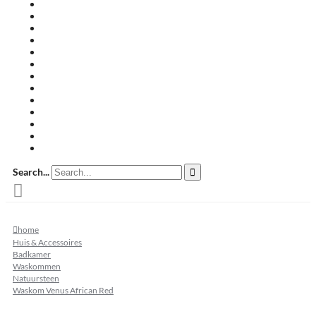
Travertin terrastegels
Zandsteen
Keramische terrastegels
Split & grind
Brievenbussen
Muurafdekkers
Tuinmeubelen
Buitenkeukens
Zwembadranden
Waalformaat
Restpartij tegels
Keramisch
Natuursteen
Search...
home
Huis & Accessoires
Badkamer
Waskommen
Natuursteen
Waskom Venus African Red