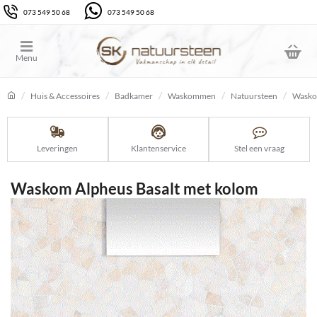
073 549 50 68
073 549 50 68
Huis & Accessoires
Badkamer
Waskommen
Natuursteen
Wasko
home
Leveringen
Klantenservice
Stel een vraag
Waskom Alpheus Basalt met kolom