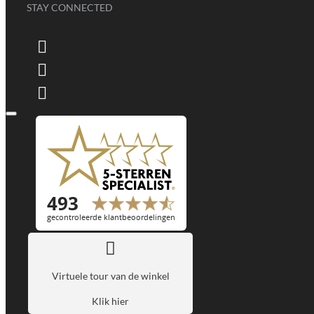
STAY CONNECTED
Virtuele tour van de winkel
Klik hier