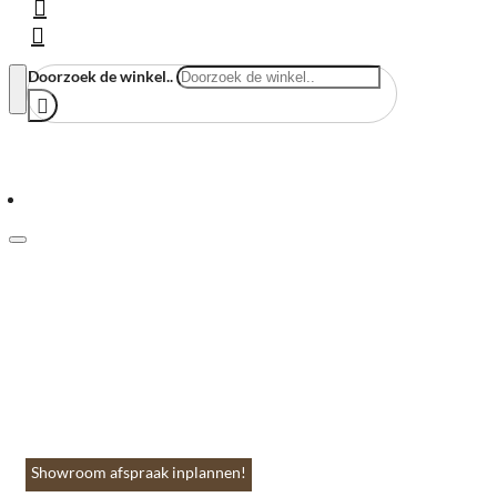
Doorzoek de winkel..
Menu
Home
Vloeren & Wanden
Huis & Accessoires
Tuin & Terras
Toebehoren
Contact
Showroom afspraak inplannen!