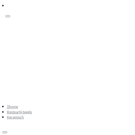
Menu
Klanten beoordelen ons met 9.3
073 549 50 68
verkoop@sknatuursteen.nl
073 549 50 68
home
Restpartij tegels
Keramisch