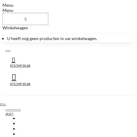
Menu
Menu
Winkelwagen
U heeft nog geen producten in uw winkelwagen.
073 549 50 68
073 549 50 68
All
All
Huis & Accessoires
Keukenbladen
Keukenbladen