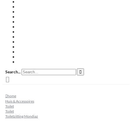
Travertin terrastegels
Zandsteen
Keramische terrastegels
Split & grind
Brievenbussen
Muurafdekkers
Tuinmeubelen
Buitenkeukens
Zwembadranden
Waalformaat
Restpartij tegels
Keramisch
Natuursteen
Search...
home
Huis & Accessoires
Toilet
Toilet
Toiletzitting Mondiaz