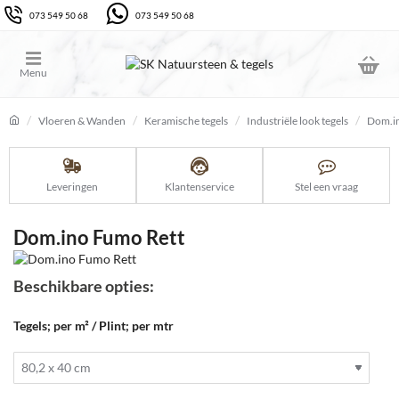
073 549 50 68
073 549 50 68
Vloeren & Wanden
Keramische tegels
Industriële look tegels
Dom.i
home
Leveringen
Klantenservice
Stel een vraag
Dom.ino Fumo Rett
Beschikbare opties:
Tegels; per m² / Plint; per mtr