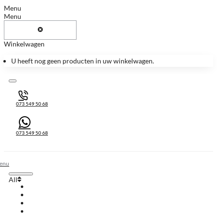
Menu
Menu
Winkelwagen
U heeft nog geen producten in uw winkelwagen.
073 549 50 68
073 549 50 68
All
All
Huis & Accessoires
Keukenbladen
Keukenbladen