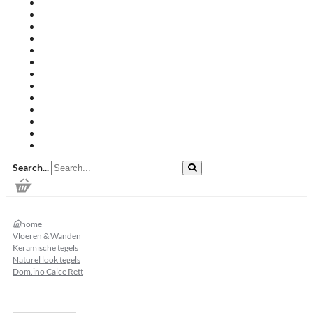
Travertin terrastegels
Zandsteen
Keramische terrastegels
Split & grind
Brievenbussen
Muurafdekkers
Tuinmeubelen
Buitenkeukens
Zwembadranden
Waalformaat
Restpartij tegels
Keramisch
Natuursteen
Search...
home
Vloeren & Wanden
Keramische tegels
Naturel look tegels
Dom.ino Calce Rett