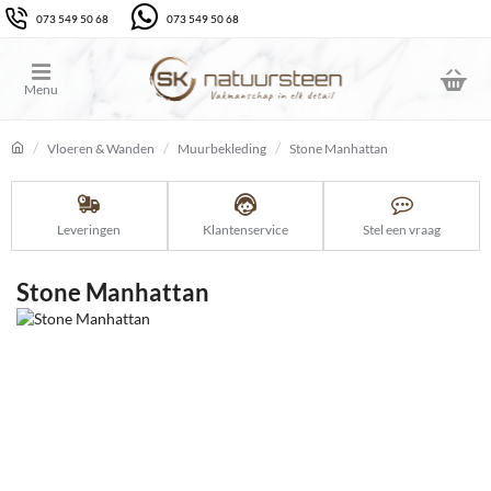
073 549 50 68
073 549 50 68
Vloeren & Wanden
Muurbekleding
Stone Manhattan
home
Leveringen
Klantenservice
Stel een vraag
Stone Manhattan