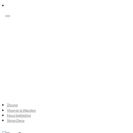
Menu
Klanten beoordelen ons met 9.3
073 549 50 68
verkoop@sknatuursteen.nl
073 549 50 68
home
Vloeren & Wanden
Muurbekleding
Stone Deva