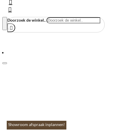
Doorzoek de winkel..
Menu
Home
Vloeren & Wanden
Huis & Accessoires
Tuin & Terras
Toebehoren
Contact
Showroom afspraak inplannen!