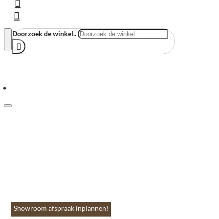
Doorzoek de winkel..
Menu
Home
Vloeren & Wanden
Huis & Accessoires
Tuin & Terras
Toebehoren
Contact
Showroom afspraak inplannen!