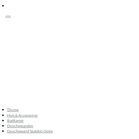
Menu
Klanten beoordelen ons met 9.3
073 549 50 68
verkoop@sknatuursteen.nl
073 549 50 68
home
Huis & Accessoires
Badkamer
Douchewanden
Douchewand Sealskin Optix