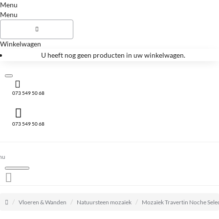
Menu
Menu
Winkelwagen
U heeft nog geen producten in uw winkelwagen.
073 549 50 68
073 549 50 68
home
Vloeren & Wanden
Natuursteen mozaïek
Mozaïek Travertin Noche Sel