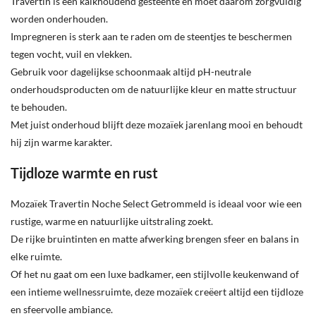
Travertin is een kalkhoudend gesteente en moet daarom zorgvuldig
worden onderhouden.
Impregneren is sterk aan te raden om de steentjes te beschermen
tegen vocht, vuil en vlekken.
Gebruik voor dagelijkse schoonmaak altijd pH-neutrale
onderhoudsproducten om de natuurlijke kleur en matte structuur
te behouden.
Met juist onderhoud blijft deze mozaïek jarenlang mooi en behoudt
hij zijn warme karakter.
Tijdloze warmte en rust
Mozaïek Travertin Noche Select Getrommeld is ideaal voor wie een
rustige, warme en natuurlijke uitstraling zoekt.
De rijke bruintinten en matte afwerking brengen sfeer en balans in
elke ruimte.
Of het nu gaat om een luxe badkamer, een stijlvolle keukenwand of
een intieme wellnessruimte, deze mozaïek creëert altijd een tijdloze
en sfeervolle ambiance.