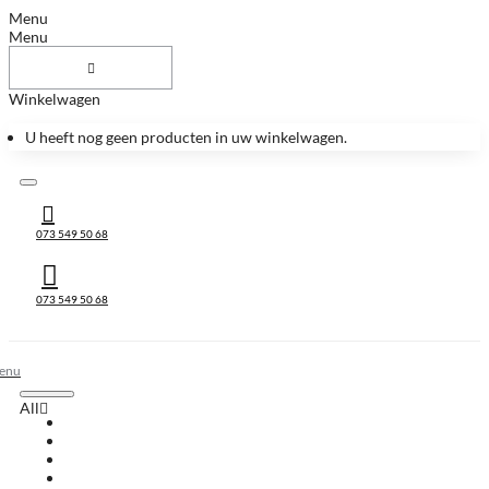
Menu
Menu
Winkelwagen
U heeft nog geen producten in uw winkelwagen.
073 549 50 68
073 549 50 68
All
All
Huis & Accessoires
Keukenbladen
Keukenbladen