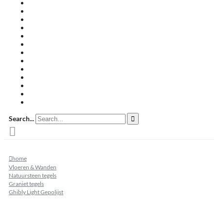
Travertin terrastegels
Zandsteen
Keramische terrastegels
Split & grind
Brievenbussen
Muurafdekkers
Tuinmeubelen
Buitenkeukens
Zwembadranden
Waalformaat
Restpartij tegels
Keramisch
Natuursteen
Search...
home
Vloeren & Wanden
Natuursteen tegels
Graniet tegels
Ghibly Light Gepolijst