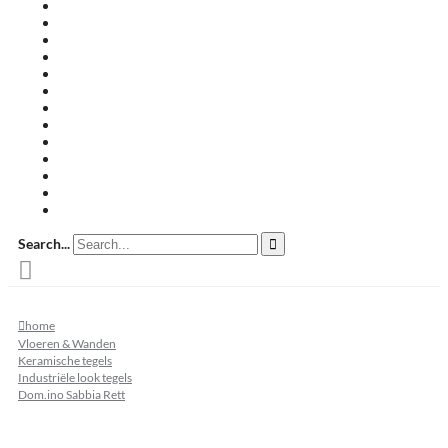
Travertin terrastegels
Zandsteen
Keramische terrastegels
Split & grind
Brievenbussen
Muurafdekkers
Tuinmeubelen
Buitenkeukens
Zwembadranden
Waalformaat
Restpartij tegels
Keramisch
Natuursteen
Search...
home
Vloeren & Wanden
Keramische tegels
Industriële look tegels
Dom.ino Sabbia Rett