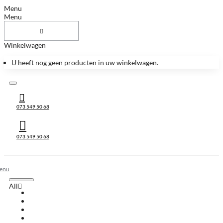
Menu
Menu
Winkelwagen
U heeft nog geen producten in uw winkelwagen.
073 549 50 68
073 549 50 68
All
All
Huis & Accessoires
Keukenbladen
Keukenbladen