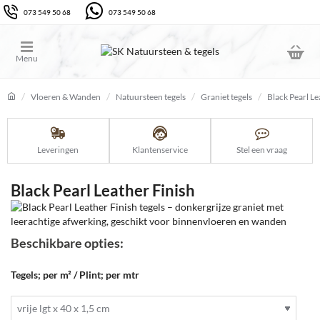
073 549 50 68
073 549 50 68
Vloeren & Wanden
Natuursteen tegels
Graniet tegels
Black Pearl Le
home
Leveringen
Klantenservice
Stel een vraag
Black Pearl Leather Finish
Beschikbare opties:
Tegels; per m² / Plint; per mtr