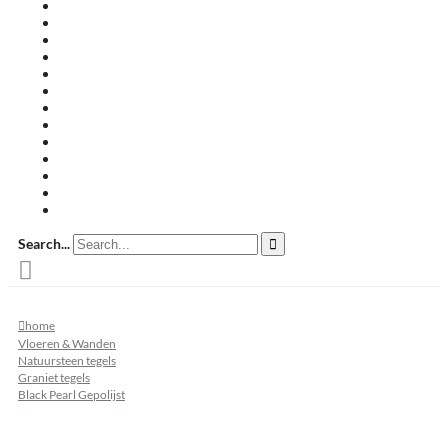
Travertin terrastegels
Zandsteen
Keramische terrastegels
Split & grind
Brievenbussen
Muurafdekkers
Tuinmeubelen
Buitenkeukens
Zwembadranden
Waalformaat
Restpartij tegels
Keramisch
Natuursteen
Search...
home
Vloeren & Wanden
Natuursteen tegels
Graniet tegels
Black Pearl Gepolijst