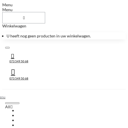
Menu
Menu
Winkelwagen
U heeft nog geen producten in uw winkelwagen.
073 549 50 68
073 549 50 68
All
All
Huis & Accessoires
Keukenbladen
Keukenbladen