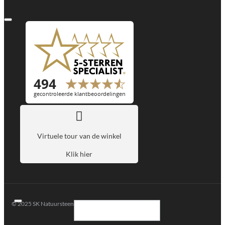
Virtuele tour van de winkel
Klik hier
© 2025 SK Natuursteen