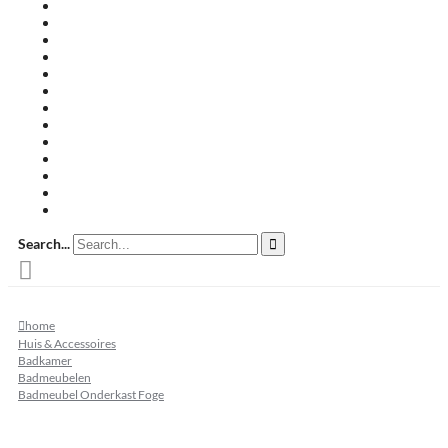
Travertin terrastegels
Zandsteen
Keramische terrastegels
Split & grind
Brievenbussen
Muurafdekkers
Tuinmeubelen
Buitenkeukens
Zwembadranden
Waalformaat
Restpartij tegels
Keramisch
Natuursteen
Search...
home
Huis & Accessoires
Badkamer
Badmeubelen
Badmeubel Onderkast Foge