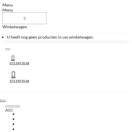
Menu
Menu
Winkelwagen
U heeft nog geen producten in uw winkelwagen.
073 549 50 68
073 549 50 68
All
All
Huis & Accessoires
Keukenbladen
Keukenbladen