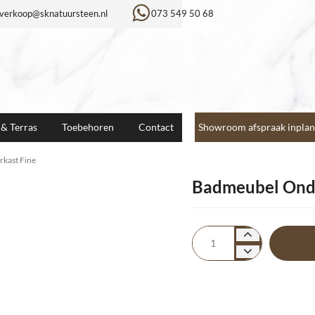
verkoop@sknatuursteen.nl
073 549 50 68
 & Terras
Toebehoren
Contact
Showroom afspraak inplan
kast Fine
Badmeubel Onde