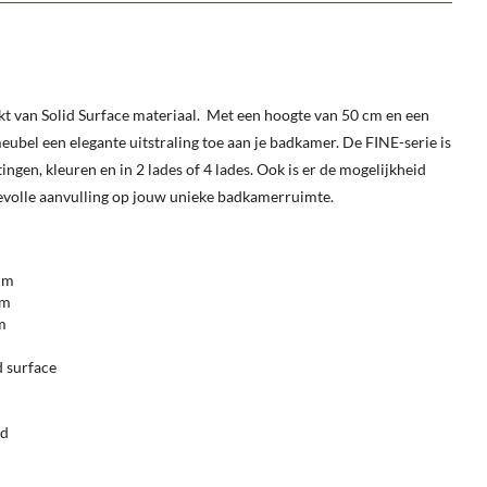
t van Solid Surface materiaal. Met een hoogte van 50 cm en een
eubel een elegante uitstraling toe aan je badkamer. De FINE-serie is
ngen, kleuren en in 2 lades of 4 lades. Ook is er de mogelijkheid
volle aanvulling op jouw unieke badkamerruimte.
cm
cm
m
d surface
rd