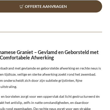
OFFERTE AANVRAGEN
amese Graniet – Gevlamd en Geborsteld met
 Comfortabele Afwerking
badrand met gevlamde en geborstelde afwerking en rechte neus is
en tijdloze, veilige en sterke afwerking zoekt rond het zwembad.
 onderscheidt zich door zijn subtiele grijstinten, fijne
uitstraling.
n borstelen zorgt voor een oppervlak dat licht gestructureerd én
t het antislip, zelfs in natte omstandigheden, en daardoor
ruik rond zwembaden. De rechte neus zorgt voor een strakke