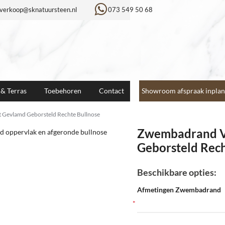
verkoop@sknatuursteen.nl
073 549 50 68
 & Terras
Toebehoren
Contact
Showroom afspraak inplan
 Gevlamd Geborsteld Rechte Bullnose
Zwembadrand V
Geborsteld Rech
Beschikbare opties:
Afmetingen Zwembadrand