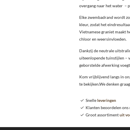
overgang naar het water – pr
Elke zwembadrand wordt zor
kleur, zodat het eindresult
Vietnamese graniet maakt het
chloor en weersinvloeden.
Dankzij de neutrale uitstral
uiteenlopende tuinstijlen –
geborstelde afwerking voegt 
Kom vrijblijvend langs in 
te bekijken.We denken graag
Snelle
leveringen
Klanten beoordelen ons
Groot assortiment
uit v