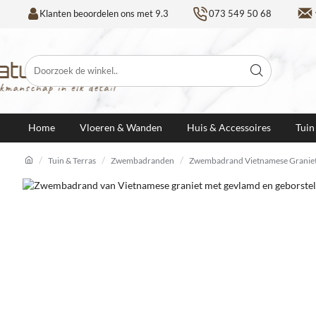
Klanten beoordelen ons met 9.3
073 549 50 68
Doorzoek
de
winkel..
Home
Vloeren & Wanden
Huis & Accessoires
Tuin
Tuin & Terras
Zwembadranden
Zwembadrand Vietnamese Graniet
h
o
m
e