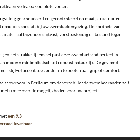
ettig en veilig, ook op blote voeten.
gvuldig geproduceerd en gecontroleerd op maat, structuur en
aat naadloos aansluit bij uw zwembadomgeving. De hardheid van
 materiaal bijzonder slijtvast, vorstbestendig en bestand tegen
ing en het strakke lijnenspel past deze zwembadrand perfect in
 van modern minimalistisch tot robuust natuurlijk. De gevlamd-
een stijlvol accent toe zonder in te boeten aan grip of comfort.
onze showroom in Berlicum om de verschillende zwembadranden zelf
 met u mee over de mogelijkheden voor uw project.
 met
een 9.3
oorraad leverbaar