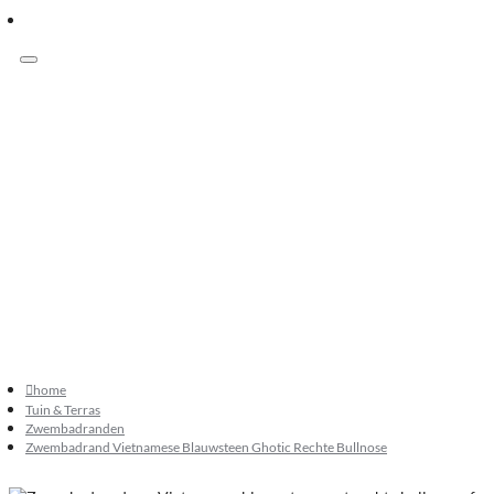
Menu
Klanten beoordelen ons met 9.3
073 549 50 68
verkoop@sknatuursteen.nl
073 549 50 68
home
Tuin & Terras
Zwembadranden
Zwembadrand Vietnamese Blauwsteen Ghotic Rechte Bullnose