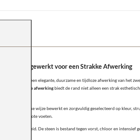
ullnose Afgewerkt voor een Strakke Afwerking
p zoek is naar een elegante, duurzame en tijdloze afwerking van het zw
de
rechte bullnose afwerking
biedt de rand niet alleen een strak esthetisc
 ambachtelijke wijze bewerkt en zorgvuldig geselecteerd op kleur, stru
ng, zelfs met blote voeten.
nde duurzaamheid. De steen is bestand tegen vorst, chloor en intensief 