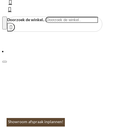
Doorzoek de winkel..
Menu
Home
Vloeren & Wanden
Huis & Accessoires
Tuin & Terras
Toebehoren
Contact
Showroom afspraak inplannen!