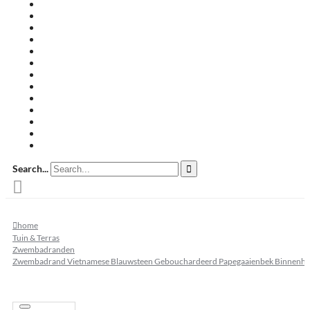
Travertin terrastegels
Zandsteen
Keramische terrastegels
Split & grind
Brievenbussen
Muurafdekkers
Tuinmeubelen
Buitenkeukens
Zwembadranden
Waalformaat
Restpartij tegels
Keramisch
Natuursteen
Search...
home
Tuin & Terras
Zwembadranden
Zwembadrand Vietnamese Blauwsteen Gebouchardeerd Papegaaienbek Binnenh