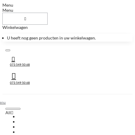
Menu
Menu
Winkelwagen
U heeft nog geen producten in uw winkelwagen.
073 549 50 68
073 549 50 68
All
All
Huis & Accessoires
Keukenbladen
Keukenbladen