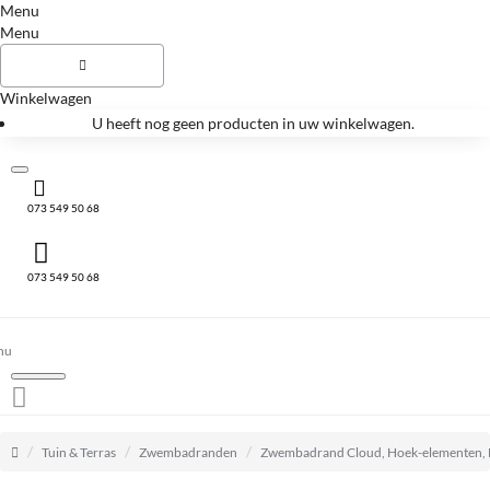
Menu
Menu
Winkelwagen
U heeft nog geen producten in uw winkelwagen.
073 549 50 68
073 549 50 68
home
Tuin & Terras
Zwembadranden
Zwembadrand Cloud, Hoek-elementen, B