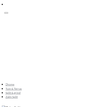
Menu
Klanten beoordelen ons met 9.3
073 549 50 68
verkoop@sknatuursteen.nl
073 549 50 68
home
Tuin & Terras
Split & grind
Zalm Split