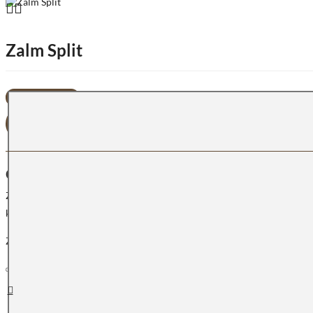
Zalm Split
OFFERTE AANVRAGEN
OMSCHRIJVING
Zalm split is een stijlvolle rose/beige natuurstenen sortering om uw tui
kunt u contact met ons opnemen.
Zalm Split: In showroom zoals het bij u thuis eruit komt te zien. Op 
Snelle
leveringen