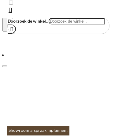
Doorzoek de winkel..
Menu
Home
Vloeren & Wanden
Huis & Accessoires
Tuin & Terras
Toebehoren
Contact
Showroom afspraak inplannen!