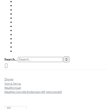
Travertin terrastegels
Zandsteen
Keramische terrastegels
Split & grind
Brievenbussen
Muurafdekkers
Tuinmeubelen
Buitenkeukens
Zwembadranden
Waalformaat
Restpartij tegels
Keramisch
Natuursteen
Search...
home
Tuin & Terras
Waalformaat
Waaltjes Clayville Rotterdam WF getrommeld