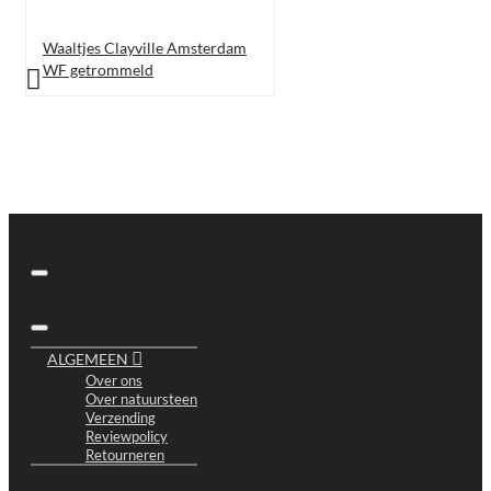
Waaltjes Clayville Amsterdam
WF getrommeld
ALGEMEEN
Over ons
Over natuursteen
Verzending
Reviewpolicy
Retourneren