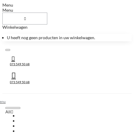
Menu
Menu
Winkelwagen
U heeft nog geen producten in uw winkelwagen.
073 549 50 68
073 549 50 68
All
All
Huis & Accessoires
Keukenbladen
Keukenbladen