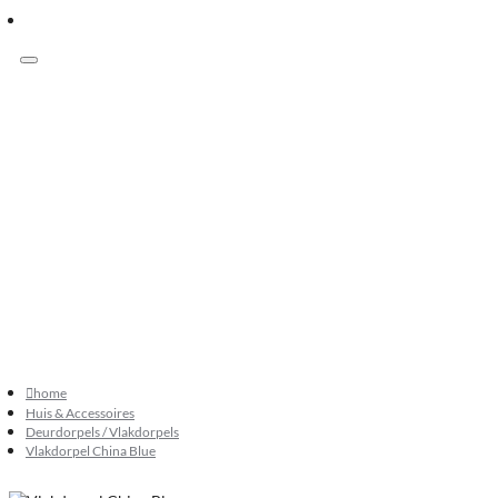
Menu
Klanten beoordelen ons met 9.3
073 549 50 68
verkoop@sknatuursteen.nl
073 549 50 68
home
Huis & Accessoires
Deurdorpels / Vlakdorpels
Vlakdorpel China Blue