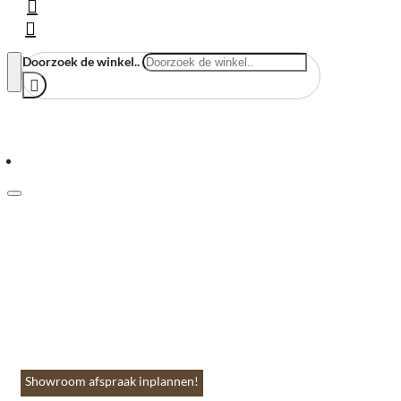
Doorzoek de winkel..
Menu
Home
Vloeren & Wanden
Huis & Accessoires
Tuin & Terras
Toebehoren
Contact
Showroom afspraak inplannen!