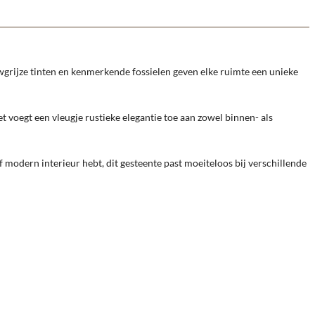
uwgrijze tinten en kenmerkende fossielen geven elke ruimte een unieke
t voegt een vleugje rustieke elegantie toe aan zowel binnen- als
f modern interieur hebt, dit gesteente past moeiteloos bij verschillende