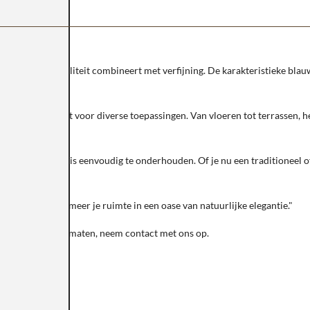
nte dat functionaliteit combineert met verfijning. De karakteristieke bla
zaam en geschikt voor diverse toepassingen. Van vloeren tot terrassen, he
slijtage, en het is eenvoudig te onderhouden. Of je nu een traditioneel o
een en transformeer je ruimte in een oase van natuurlijke elegantie."
Voor afwijkende maten, neem contact met ons op.