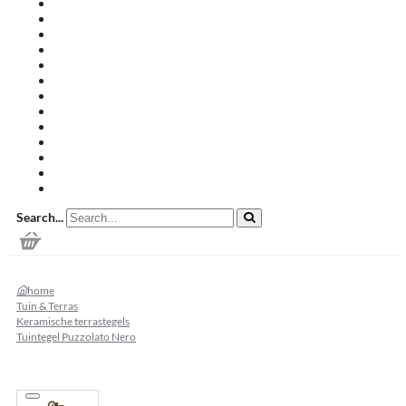
Travertin terrastegels
Zandsteen
Keramische terrastegels
Split & grind
Brievenbussen
Muurafdekkers
Tuinmeubelen
Buitenkeukens
Zwembadranden
Waalformaat
Restpartij tegels
Keramisch
Natuursteen
Search...
home
Tuin & Terras
Keramische terrastegels
Tuintegel Puzzolato Nero