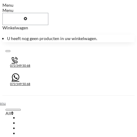
Menu
Menu
Winkelwagen
U heeft nog geen producten in uw winkelwagen.
073 549 50 68
073 549 50 68
All
All
Huis & Accessoires
Keukenbladen
Keukenbladen