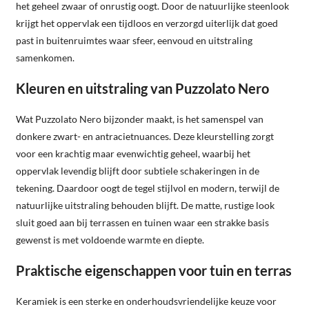
het geheel zwaar of onrustig oogt. Door de natuurlijke steenlook
krijgt het oppervlak een tijdloos en verzorgd uiterlijk dat goed
past in buitenruimtes waar sfeer, eenvoud en uitstraling
samenkomen.
Kleuren en uitstraling van Puzzolato Nero
Wat Puzzolato Nero bijzonder maakt, is het samenspel van
donkere zwart- en antracietnuances. Deze kleurstelling zorgt
voor een krachtig maar evenwichtig geheel, waarbij het
oppervlak levendig blijft door subtiele schakeringen in de
tekening. Daardoor oogt de tegel stijlvol en modern, terwijl de
natuurlijke uitstraling behouden blijft. De matte, rustige look
sluit goed aan bij terrassen en tuinen waar een strakke basis
gewenst is met voldoende warmte en diepte.
Praktische eigenschappen voor tuin en terras
Keramiek is een sterke en onderhoudsvriendelijke keuze voor