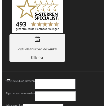
Virtuele tour van de winkel
Klik hier
© 2025 SK Natuursteen
Algemene voorwaarden
Privacy policy