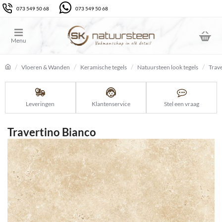
073 549 50 68
073 549 50 68
Vloeren & Wanden
Keramische tegels
Natuursteen look tegels
Trav
home
Leveringen
Klantenservice
Stel een vraag
Travertino Bianco