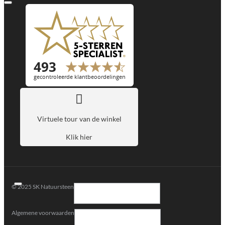
Virtuele tour van de winkel
Klik hier
© 2025 SK Natuursteen
Algemene voorwaarden