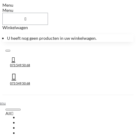
Menu
Menu
Winkelwagen
U heeft nog geen producten in uw winkelwagen.
073 549 50 68
073 549 50 68
All
All
Huis & Accessoires
Keukenbladen
Keukenbladen