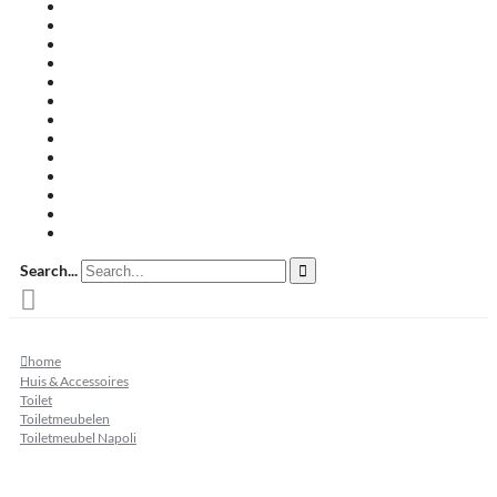
Travertin terrastegels
Zandsteen
Keramische terrastegels
Split & grind
Brievenbussen
Muurafdekkers
Tuinmeubelen
Buitenkeukens
Zwembadranden
Waalformaat
Restpartij tegels
Keramisch
Natuursteen
Search...
home
Huis & Accessoires
Toilet
Toiletmeubelen
Toiletmeubel Napoli