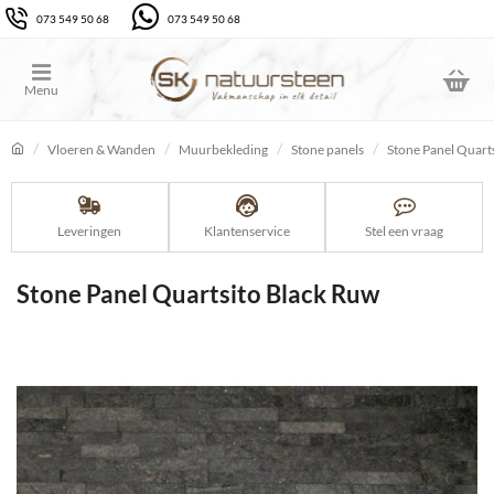
073 549 50 68
073 549 50 68
Vloeren & Wanden
Muurbekleding
Stone panels
Stone Panel Quart
home
Leveringen
Klantenservice
Stel een vraag
Stone Panel Quartsito Black Ruw