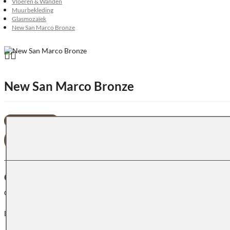
Vloeren & Wanden
Muurbekleding
Glasmozaïek
New San Marco Bronze
New San Marco Bronze
OFFERTE AANVRAGEN
OMSCHRIJVING
Glasmoziektegel met een dikte van 4 mm en gemenge steensoort in de k
De afmeting van de mozaiek is 1,5 x 1,5 cm.