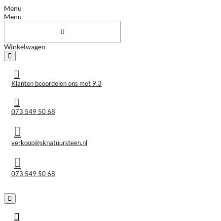
Menu
Menu
Winkelwagen
Klanten beoordelen ons met 9.3
073 549 50 68
verkoop@sknatuursteen.nl
073 549 50 68