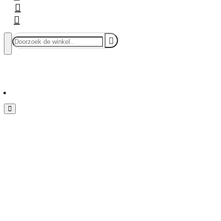
Doorzoek
de
winkel..
Menu
Home
Vloeren & Wanden
Huis & Accessoires
Tuin & Terras
Toebehoren