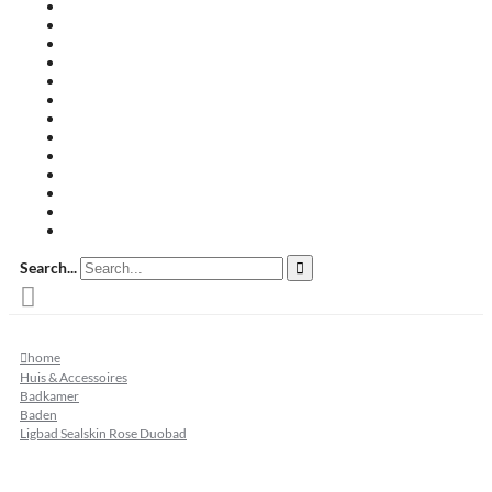
Travertin terrastegels
Zandsteen
Keramische terrastegels
Split & grind
Brievenbussen
Muurafdekkers
Tuinmeubelen
Buitenkeukens
Zwembadranden
Waalformaat
Restpartij tegels
Keramisch
Natuursteen
Search...
home
Huis & Accessoires
Badkamer
Baden
Ligbad Sealskin Rose Duobad