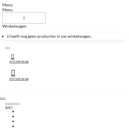
Menu
Menu
Winkelwagen
U heeft nog geen producten in uw winkelwagen.
073 549 50 68
073 549 50 68
All
All
Huis & Accessoires
Keukenbladen
Keukenbladen