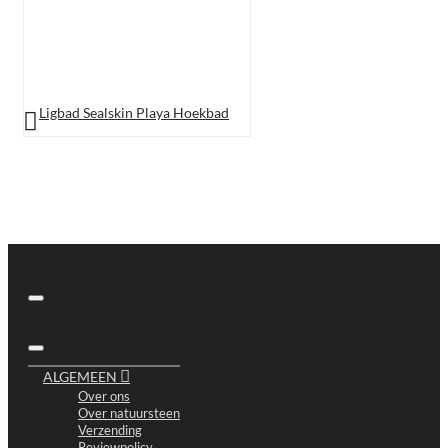
Ligbad Sealskin Playa Hoekbad
ALGEMEEN
Over ons
Over natuursteen
Verzending
Reviewpolicy