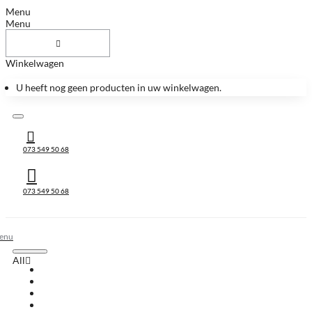
Menu
Menu
Winkelwagen
U heeft nog geen producten in uw winkelwagen.
073 549 50 68
073 549 50 68
All
All
Huis & Accessoires
Keukenbladen
Keukenbladen