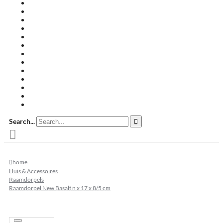
Travertin terrastegels
Zandsteen
Keramische terrastegels
Split & grind
Brievenbussen
Muurafdekkers
Tuinmeubelen
Buitenkeukens
Zwembadranden
Waalformaat
Restpartij tegels
Keramisch
Natuursteen
Search...
home
Huis & Accessoires
Raamdorpels
Raamdorpel New Basalt n x 17 x 8/5 cm