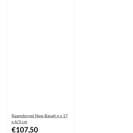
Raamdorpel New Basalt n x 17
x 6/3 cm
€107,50