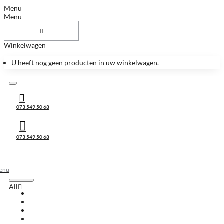
Menu
Menu
Winkelwagen
U heeft nog geen producten in uw winkelwagen.
073 549 50 68
073 549 50 68
All
All
Huis & Accessoires
Keukenbladen
Keukenbladen