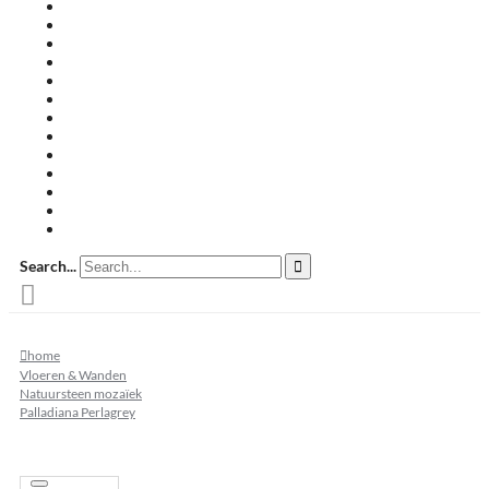
Travertin terrastegels
Zandsteen
Keramische terrastegels
Split & grind
Brievenbussen
Muurafdekkers
Tuinmeubelen
Buitenkeukens
Zwembadranden
Waalformaat
Restpartij tegels
Keramisch
Natuursteen
Search...
home
Vloeren & Wanden
Natuursteen mozaïek
Palladiana Perlagrey