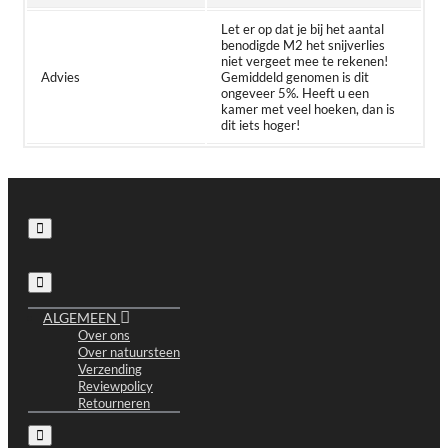
Let er op dat je bij het aantal
benodigde M2 het snijverlies
niet vergeet mee te rekenen!
Advies
Gemiddeld genomen is dit
ongeveer 5%. Heeft u een
kamer met veel hoeken, dan is
dit iets hoger!
ALGEMEEN
Over ons
Over natuursteen
Verzending
Reviewpolicy
Retourneren