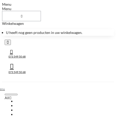
Menu
Menu
Winkelwagen
U heeft nog geen producten in uw winkelwagen.
073 549 50 68
073 549 50 68
All
All
Huis & Accessoires
Keukenbladen
Keukenbladen