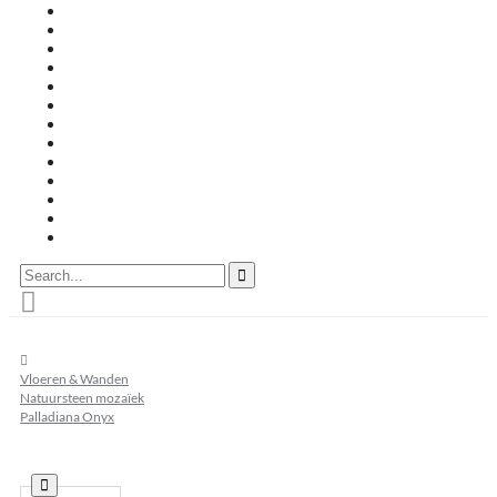
Travertin terrastegels
Zandsteen
Keramische terrastegels
Split & grind
Brievenbussen
Muurafdekkers
Tuinmeubelen
Buitenkeukens
Zwembadranden
Waalformaat
Restpartij tegels
Keramisch
Natuursteen
Search...
home
Vloeren & Wanden
Natuursteen mozaïek
Palladiana Onyx