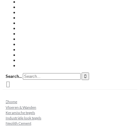
Travertin terrastegels
Zandsteen
Keramische terrastegels
Split & grind
Brievenbussen
Muurafdekkers
Tuinmeubelen
Buitenkeukens
Zwembadranden
Waalformaat
Restpartij tegels
Keramisch
Natuursteen
Search...
home
Vloeren & Wanden
Keramische tegels
Industriële look tegels
Neolith Cement