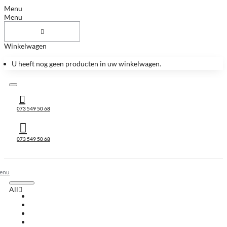
Menu
Menu
Winkelwagen
U heeft nog geen producten in uw winkelwagen.
073 549 50 68
073 549 50 68
All
All
Huis & Accessoires
Keukenbladen
Keukenbladen