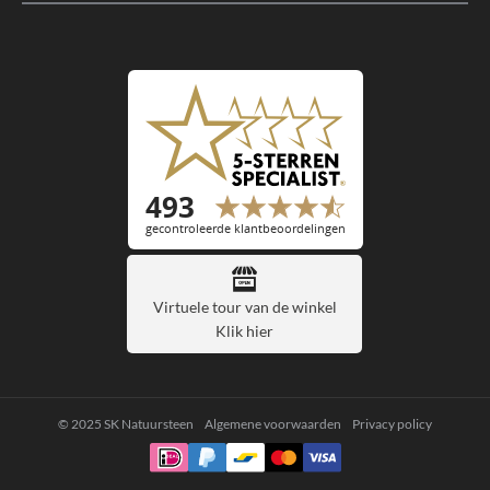
Virtuele tour van de winkel
Klik hier
© 2025 SK Natuursteen
Algemene voorwaarden
Privacy policy