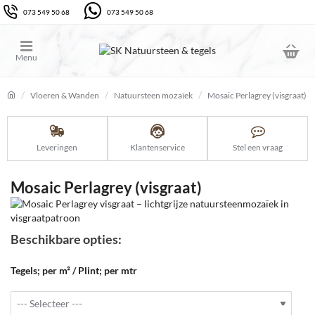
073 549 50 68
073 549 50 68
Vloeren & Wanden
Natuursteen mozaïek
Mosaic Perlagrey (visgraat)
home
Leveringen
Klantenservice
Stel een vraag
Mosaic Perlagrey (visgraat)
Beschikbare opties:
Tegels; per m² / Plint; per mtr