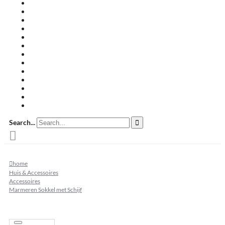
Travertin terrastegels
Zandsteen
Keramische terrastegels
Split & grind
Brievenbussen
Muurafdekkers
Tuinmeubelen
Buitenkeukens
Zwembadranden
Waalformaat
Restpartij tegels
Keramisch
Natuursteen
Search...
home
Huis & Accessoires
Accessoires
Marmeren Sokkel met Schijf