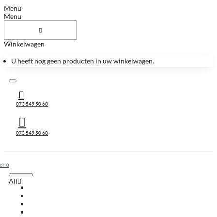
Menu
Menu
Winkelwagen
U heeft nog geen producten in uw winkelwagen.
073 549 50 68
073 549 50 68
All
All
Huis & Accessoires
Keukenbladen
Keukenbladen