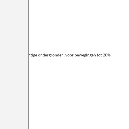
it en lijm
 geschikt voor vochtige ondergronden, voor bewegingen tot 20%.
 plafonds.
n en vloeren