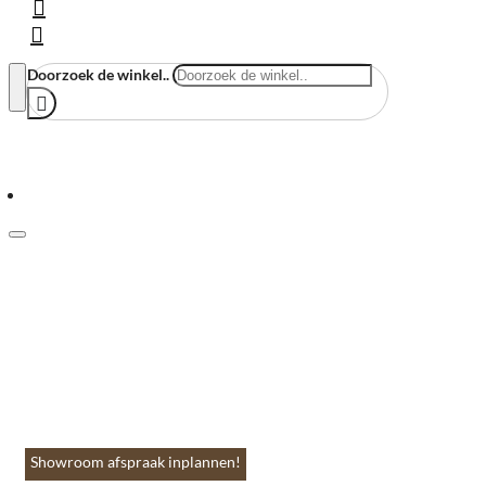
Doorzoek de winkel..
Menu
Home
Vloeren & Wanden
Huis & Accessoires
Tuin & Terras
Toebehoren
Contact
Showroom afspraak inplannen!