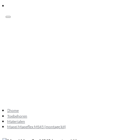
Menu
Klanten beoordelen ons met 9.3
073 549 50 68
verkoop@sknatuursteen.nl
073 549 50 68
home
Toebehoren
Materialen
Mapei Mapeflex MS45 (montage kit)