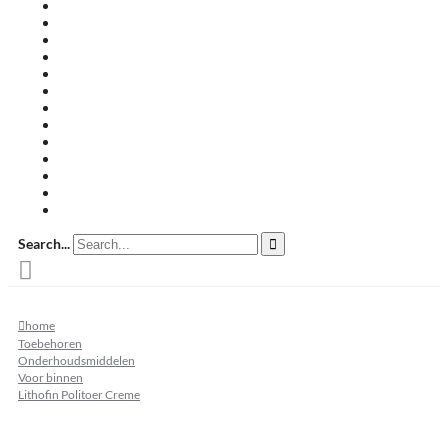
Travertin terrastegels
Zandsteen
Keramische terrastegels
Split & grind
Brievenbussen
Muurafdekkers
Tuinmeubelen
Buitenkeukens
Zwembadranden
Waalformaat
Restpartij tegels
Keramisch
Natuursteen
Search...
home
Toebehoren
Onderhoudsmiddelen
Voor binnen
Lithofin Politoer Creme