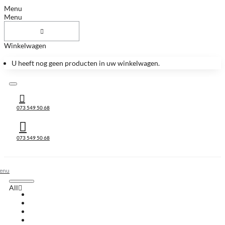
Menu
Menu
Winkelwagen
U heeft nog geen producten in uw winkelwagen.
073 549 50 68
073 549 50 68
All
All
Huis & Accessoires
Keukenbladen
Keukenbladen