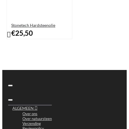
Stonetech Hardsteenolie
€25,50
ALGEMEEN
Over ons
Over natuursteen
Verzending
Reviewpolicy