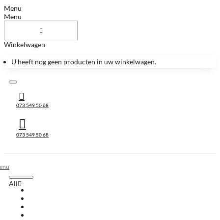
Menu
Menu
Winkelwagen
U heeft nog geen producten in uw winkelwagen.
073 549 50 68
073 549 50 68
All
All
Huis & Accessoires
Keukenbladen
Keukenbladen