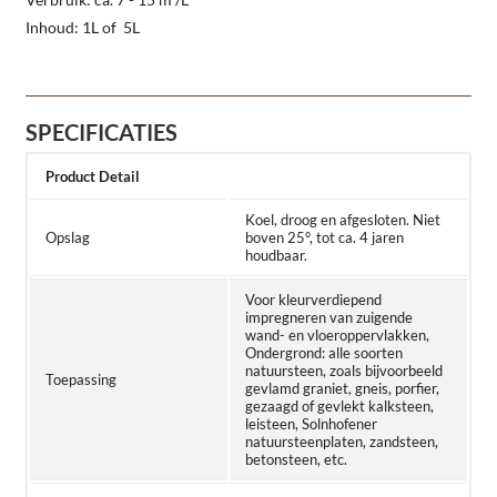
Inhoud: 1L of 5L
SPECIFICATIES
Product Detail
Koel, droog en afgesloten. Niet
Opslag
boven 25°, tot ca. 4 jaren
houdbaar.
Voor kleurverdiepend
impregneren van zuigende
wand- en vloeroppervlakken,
Ondergrond: alle soorten
natuursteen, zoals bijvoorbeeld
Toepassing
gevlamd graniet, gneis, porfier,
gezaagd of gevlekt kalksteen,
leisteen, Solnhofener
natuursteenplaten, zandsteen,
betonsteen, etc.