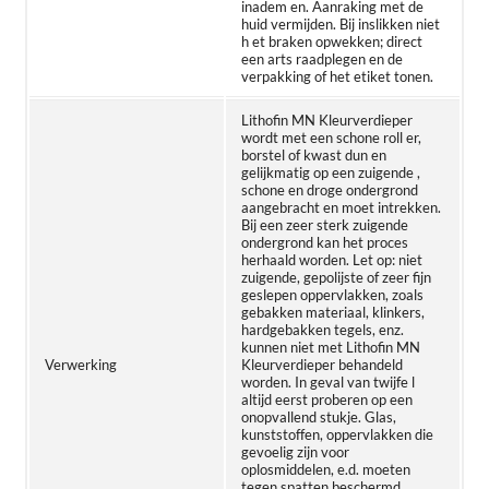
inadem en. Aanraking met de
huid vermijden. Bij inslikken niet
h et braken opwekken; direct
een arts raadplegen en de
verpakking of het etiket tonen.
Lithofin MN Kleurverdieper
wordt met een schone roll er,
borstel of kwast dun en
gelijkmatig op een zuigende ,
schone en droge ondergrond
aangebracht en moet intrekken.
Bij een zeer sterk zuigende
ondergrond kan het proces
herhaald worden. Let op: niet
zuigende, gepolijste of zeer fijn
geslepen oppervlakken, zoals
gebakken materiaal, klinkers,
hardgebakken tegels, enz.
kunnen niet met Lithofin MN
Verwerking
Kleurverdieper behandeld
worden. In geval van twijfe l
altijd eerst proberen op een
onopvallend stukje. Glas,
kunststoffen, oppervlakken die
gevoelig zijn voor
oplosmiddelen, e.d. moeten
tegen spatten beschermd