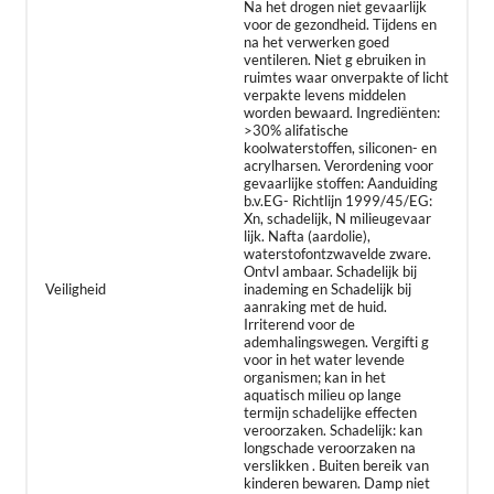
Na het drogen niet gevaarlijk
voor de gezondheid. Tijdens en
na het verwerken goed
ventileren. Niet g ebruiken in
ruimtes waar onverpakte of licht
verpakte levens middelen
worden bewaard. Ingrediënten:
>30% alifatische
koolwaterstoffen, siliconen- en
acrylharsen. Verordening voor
gevaarlijke stoffen: Aanduiding
b.v.EG- Richtlijn 1999/45/EG:
Xn, schadelijk, N milieugevaar
lijk. Nafta (aardolie),
waterstofontzwavelde zware.
Ontvl ambaar. Schadelijk bij
Veiligheid
inademing en Schadelijk bij
aanraking met de huid.
Irriterend voor de
ademhalingswegen. Vergifti g
voor in het water levende
organismen; kan in het
aquatisch milieu op lange
termijn schadelijke effecten
veroorzaken. Schadelijk: kan
longschade veroorzaken na
verslikken . Buiten bereik van
kinderen bewaren. Damp niet