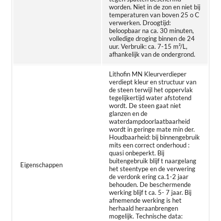
worden. Niet in de zon en niet bij
temperaturen van boven 25 o C
verwerken. Droogtijd:
beloopbaar na ca. 30 minuten,
volledige droging binnen de 24
uur. Verbruik: ca. 7-15 m²/L,
afhankelijk van de ondergrond.
Lithofin MN Kleurverdieper
verdiept kleur en structuur van
de steen terwijl het oppervlak
tegelijkertijd water afstotend
wordt. De steen gaat niet
glanzen en de
waterdampdoorlaatbaarheid
wordt in geringe mate min der.
Houdbaarheid: bij binnengebruik
mits een correct onderhoud :
quasi onbeperkt. Bij
buitengebruik blijf t naargelang
Eigenschappen
het steentype en de verwering
de verdonk ering ca.1-2 jaar
behouden. De beschermende
werking blijf t ca. 5- 7 jaar. Bij
afnemende werking is het
herhaald heraanbrengen
mogelijk. Technische data: