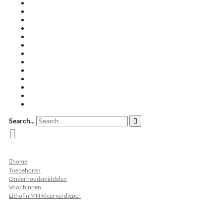
Travertin terrastegels
Zandsteen
Keramische terrastegels
Split & grind
Brievenbussen
Muurafdekkers
Tuinmeubelen
Buitenkeukens
Zwembadranden
Waalformaat
Restpartij tegels
Keramisch
Natuursteen
Search...
home
Toebehoren
Onderhoudsmiddelen
Voor binnen
Lithofin MN Kleurverdieper