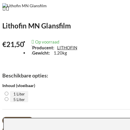
Lithofin MN Glansfilm
Op voorraad
€21,50
Producent:
LITHOFIN
Gewicht:
1.20kg
Beschikbare opties:
Inhoud (vloeibaar)
1 Liter
5 Liter
BESTELLEN
OFFERTE AANVRAG