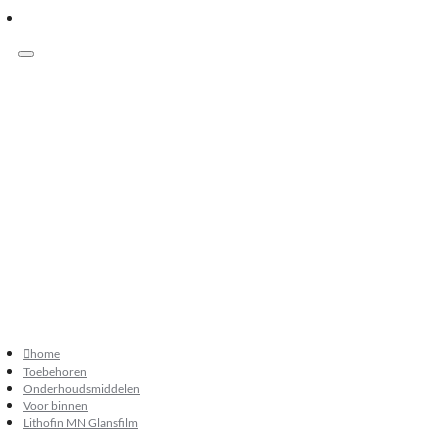
Menu
Klanten beoordelen ons met 9.3
073 549 50 68
verkoop@sknatuursteen.nl
073 549 50 68
home
Toebehoren
Onderhoudsmiddelen
Voor binnen
Lithofin MN Glansfilm