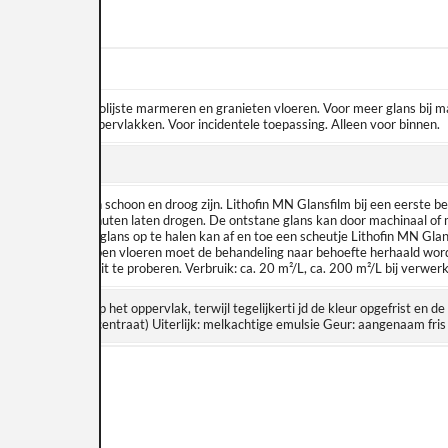
cherming van gepolijste marmeren en granieten vloeren. Voor meer glans bij 
 of gevlamde oppervlakken. Voor incidentele toepassing. Alleen voor binnen.
eedschap moeten schoon en droog zijn. Lithofin MN Glansfilm bij een eerste b
n en ca. 30-40 minuten laten drogen. De ontstane glans kan door machinaal of m
andeld. Om de glans op te halen kan af en toe een scheutje Lithofin MN Glans
 Bij zeer veel belopen vloeren moet de behandeling naar behoefte herhaald worden
pvallende plek uit te proberen. Verbruik: ca. 20 m²/L, ca. 200 m²/L bij verwerk
beschermlaag op het oppervlak, terwijl tegelijkerti jd de kleur opgefrist en d
aarde: ca. 9 (concentraat) Uiterlijk: melkachtige emulsie Geur: aangenaam fris