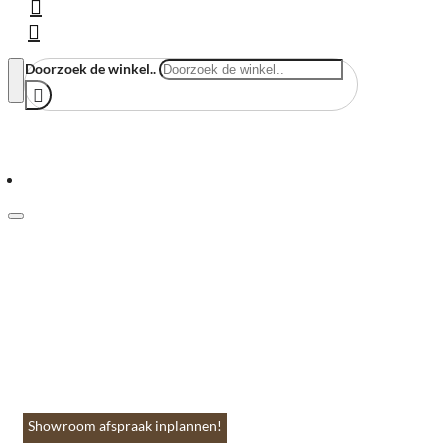
Doorzoek de winkel..
Menu
Home
Vloeren & Wanden
Huis & Accessoires
Tuin & Terras
Toebehoren
Contact
Showroom afspraak inplannen!