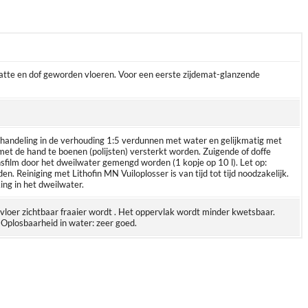
matte en dof geworden vloeren. Voor een eerste zijdemat-glanzende
ehandeling in de verhouding 1:5 verdunnen met water en gelijkmatig met
et de hand te boenen (polijsten) versterkt worden. Zuigende of doffe
film door het dweilwater gemengd worden (1 kopje op 10 l). Let op:
. Reiniging met Lithofin MN Vuiloplosser is van tijd tot tijd noodzakelijk.
ing in het dweilwater.
e vloer zichtbaar fraaier wordt . Het oppervlak wordt minder kwetsbaar.
 Oplosbaarheid in water: zeer goed.